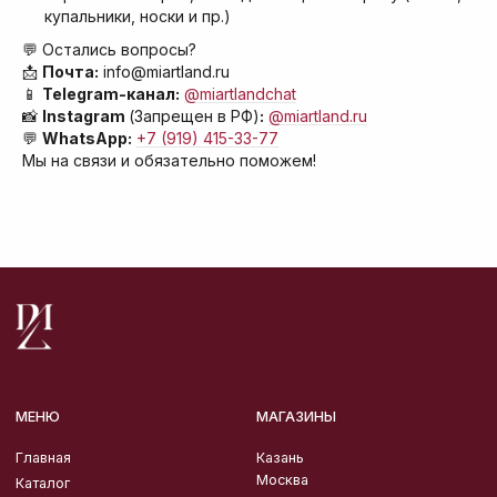
info@miartland.ru
купальники, носки и пр.)
*запрещенная на территории
💬 Остались вопросы?
Российской Федерации
📩
Почта:
info@miartland.ru
организация
📱
Telegram-канал:
@miartlandchat
📸
Instagram
(Запрещен в РФ)
:
@miartland.ru
💬
WhatsApp:
+7 (919) 415-33-77
Мы на связи и обязательно поможем!