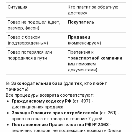
Ситуация
Кто платит за обратную
доставку
Товар не подошел (цвет,
Покупатель
размер, фасон)
Товар с браком
Продавец
(подтвержденным)
(компенсируем)
Товар потерялся или
Претензия к
повредился в пути
транспортной компании
МЕНЮ
МАГАЗИНЫ
(мы поможем
Главная
Казань
документами)
Москва
Каталог
Екатеринбург
О бренде
Набережные челны
Магазины
📝
Законодательная база (для тех, кто любит
точность)
Все процедуры возврата соответствуют:
Гражданскому кодексу РФ
(ст. 497) -
ИНФОРМАЦИЯ
КОНТАКТЫ
дистанционная продажа
Закону «О защите прав потребителей»
(ст. 26.1) -
Доставка и оплата
Instagram *
право на отказ от товара в течение 7 дней
Возврат товара
Telegram
Публичная оферта
Постановлению Правительства РФ № 2463
-
ВКонтакте
Политика
перечень товаров, не подлежащих возврату (белье,
конфиденциальности