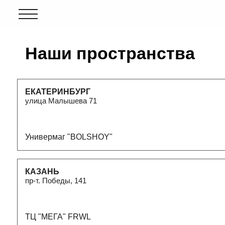
Наши пространства
ЕКАТЕРИНБУРГ
улица Малышева 71
Универмаг "BOLSHOY"
MIARTLAND - Найдите ближ
КАЗАНЬ
Наши магазины в Татарста
пр-т. Победы, 141
Адреса и время работы
ТЦ "МЕГА" FRWL
ЧЕЛЯБИНСК