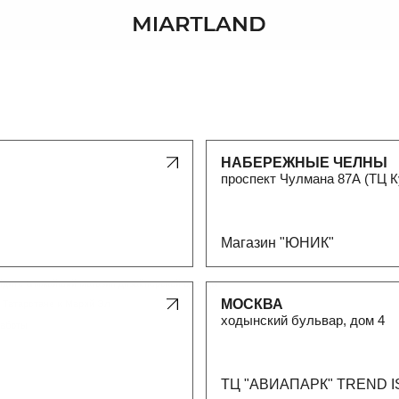
ПОИСК
НАБЕРЕЖНЫЕ ЧЕЛНЫ
проспект Чулмана 87А (ТЦ Куб)
Магазин "юНИК"
айший магазин дизайнерской одежды
МОСКВА
не и Марий Эл
ходынский бульвар, дом 4
ТЦ "АВИАПАРК" TREND ISLAND
КРАСНОДАР