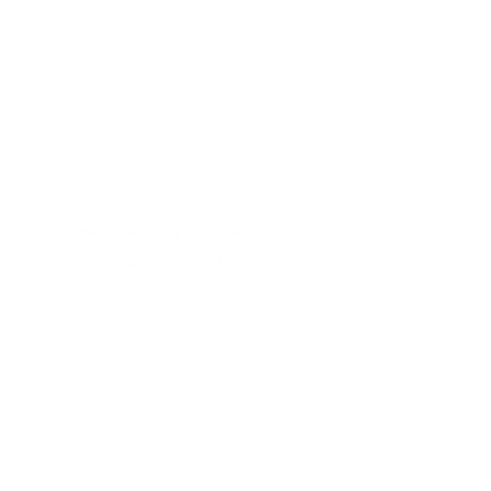
MIARTLAND в Набережных Челнах - Стиль и
комфорт в каждом изделии
Ждем вас в нашем магазине!
Как нас найти в Набережных Челнах
МЕНЮ
МАГАЗИНЫ
Главная
Казань
Москва
Каталог
Екатеринбург
О бренде
Набережные челны
Магазины