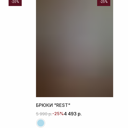
-20%
-25%
БРЮКИ "REST"
-25%
4 493
р.
5 990
р.