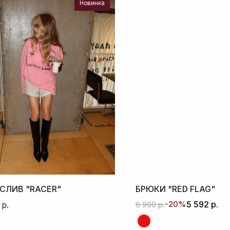
Новинка
СЛИВ "RACER"
БРЮКИ "RED FLAG"
-20%
5 592
р.
6 990
р.
р.