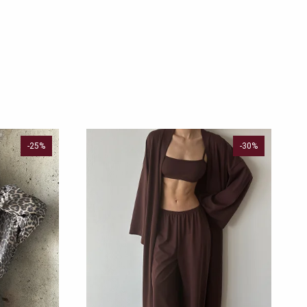
-25%
-30%