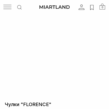
0
НАЗАД
Чулки "FLORENCE"