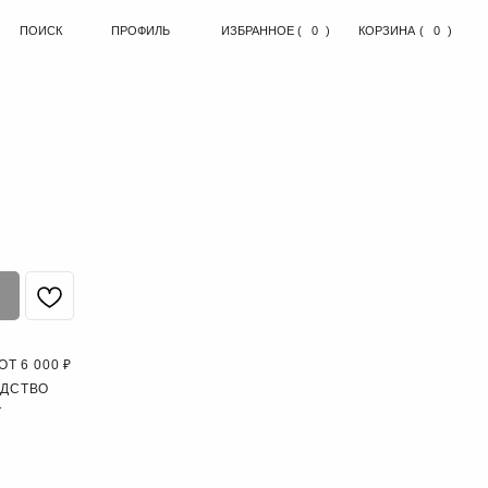
ПРОФИЛЬ
ИЗБРАННОЕ
( )
0
КОРЗИНА
( )
0
Т 6 000 ₽
ОДСТВО
Т