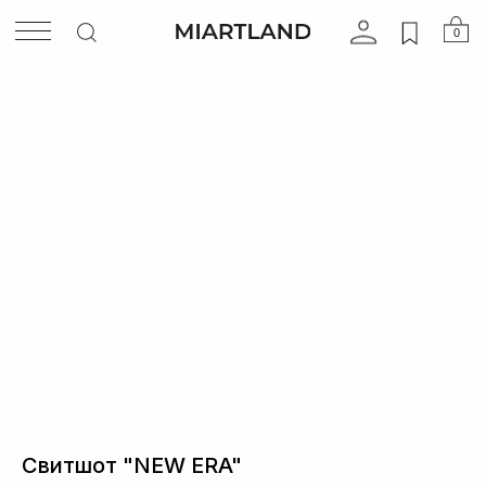
0
НАЗАД
Свитшот "NEW ERA"